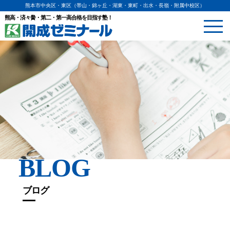
熊本市中央区・東区（帯山・錦ヶ丘・湖東・東町・出水・長嶺・附属中校区）
熊高・済々黌・第二・第一高合格を目指す塾！
BLOG
ブログ