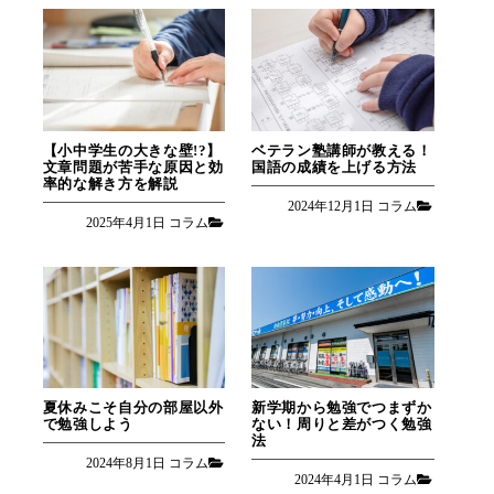
【小中学生の大きな壁!?】
ベテラン塾講師が教える！
文章問題が苦手な原因と効
国語の成績を上げる方法
率的な解き方を解説
2024年12月1日
コラム
2025年4月1日
コラム
夏休みこそ自分の部屋以外
新学期から勉強でつまずか
で勉強しよう
ない！周りと差がつく勉強
法
2024年8月1日
コラム
2024年4月1日
コラム