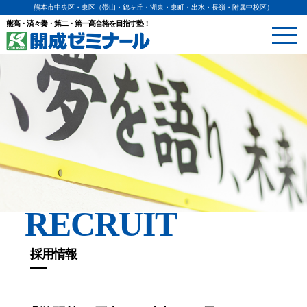
熊本市中央区・東区（帯山・錦ヶ丘・湖東・東町・出水・長嶺・附属中校区）
熊高・済々黌・第二・第一高合格を目指す塾！
RECRUIT
採用情報