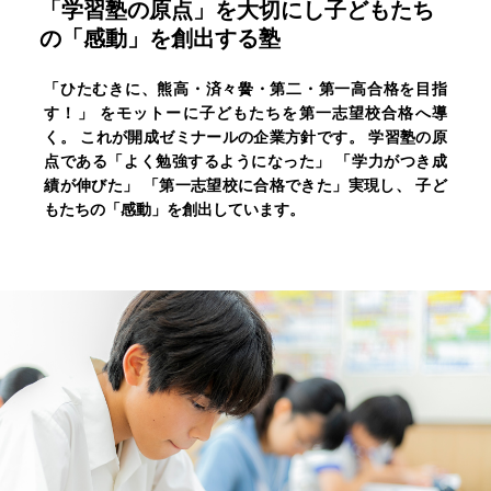
「学習塾の原点」を大切にし
子どもたち
の「感動」を創出する塾
「ひたむきに、熊高・済々黌・第二・第一高合格を目指
す！」
をモットーに子どもたちを第一志望校合格へ導
く。
これが開成ゼミナールの企業方針です。
学習塾の原
点である「よく勉強するようになった」
「学力がつき成
績が伸びた」
「第一志望校に合格できた」実現し、
子ど
もたちの「感動」を創出しています。