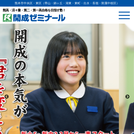
熊本市中央区・東区（帯山・錦ヶ丘・湖東・東町・出水・長嶺・附属中校区）
熊高・済々黌・第二・第一高合格を目指す塾！